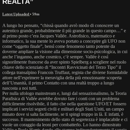
REALTÀ”
Latest Uploaded
• 59m
A lungo ho pensato, “chissà quando avrò modo di conoscere un
autentico grande, probabilmente il più grande in questo campo…” e
al primo posto c’era Jacques Vallée. Astrofisico, matematico e
informatico, la sua mente lo aveva portato a concepire gli UFO non
come “oggetto finale”, bensì come fenomeno tanto potente da
doverne ampliare la visione alla dimensione socio-psicologica, in cui
anche l’inganno, anche cosmico, c’è sempre. Vallée è così
signorilmente francese da aver spinto Spielberg a scegliere nel ruolo
chiave dello scienziato di “Incontri Ravvicinati del Terzo Tipo” il
collega transalpino Francois Truffaut, regista che diviene formidabile
attore nell’esprimere la meraviglia della più emozionante scoperta
dell’Umanità, il primo Contatto con una realtà troppo a lungo
nascosta a noi tutti.
Per nulla ufologo mainstream e, lungi dal sensazionalismo, la Teoria
Parafisica di Vallée avrebbe dovuto fare i conti con un problema
difficilmente risolvibile, il fatto che nella questione UFO/ET fossero
implicati i servizi segreti civili e militari degli Stati Uniti, un campo
minato dove si salta facilmente, se ti spingi troppo in là. E infatti, è
successo. Il mantenimento dello stato di segretezza è implacabile e ci
vuole un coraggio da leoni per combatterlo. Lo hanno dimostrato
Vallée e Paola Harris dando alle stampe indipendentemente il saggio