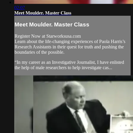
02:07
Meet Moulder. Master Class
Meet Moulder. Master Class
Register Now at Starworksusa.com
Learn about the life-changing experiences of Paola Harris’s
Research Assistants in their quest for truth and pushing the
boundaries of the possible.
“In my career as an Investigative Journalist, I have enlisted
the help of male researchers to help investigate cas...