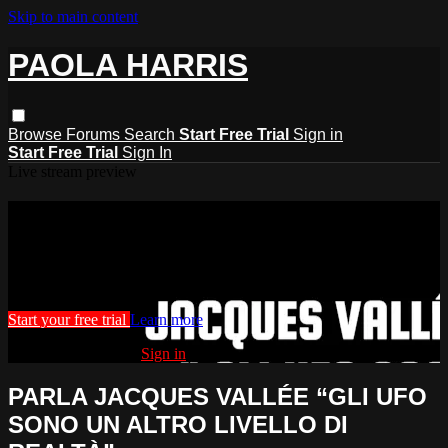
Skip to main content
PAOLA HARRIS
Browse
Forums
Search
Start Free Trial
Sign in
Start Free Trial
Sign In
Live stream preview
Watch this video and more on PAOLA
HARRIS
Watch this video and more on PAOLA HARRIS
Start your free trial
Learn more
Already subscribed?
Sign in
PARLA JACQUES VALLÉE “GLI UFO
SONO UN ALTRO LIVELLO DI