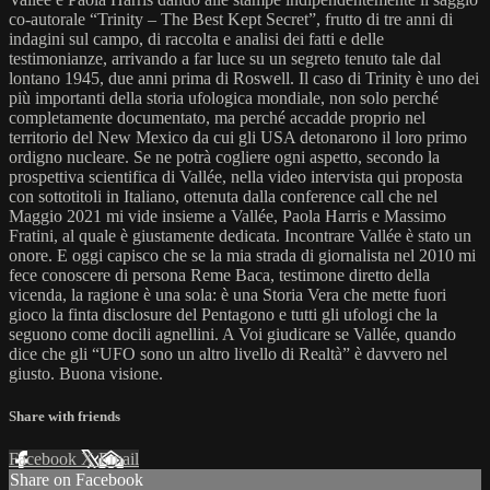
co-autorale “Trinity – The Best Kept Secret”, frutto di tre anni di
indagini sul campo, di raccolta e analisi dei fatti e delle
testimonianze, arrivando a far luce su un segreto tenuto tale dal
lontano 1945, due anni prima di Roswell. Il caso di Trinity è uno dei
più importanti della storia ufologica mondiale, non solo perché
completamente documentato, ma perché accadde proprio nel
territorio del New Mexico da cui gli USA detonarono il loro primo
ordigno nucleare. Se ne potrà cogliere ogni aspetto, secondo la
prospettiva scientifica di Vallée, nella video intervista qui proposta
con sottotitoli in Italiano, ottenuta dalla conference call che nel
Maggio 2021 mi vide insieme a Vallée, Paola Harris e Massimo
Fratini, al quale è giustamente dedicata. Incontrare Vallée è stato un
onore. E oggi capisco che se la mia strada di giornalista nel 2010 mi
fece conoscere di persona Reme Baca, testimone diretto della
vicenda, la ragione è una sola: è una Storia Vera che mette fuori
gioco la finta disclosure del Pentagono e tutti gli ufologi che la
seguono come docili agnellini. A Voi giudicare se Vallée, quando
dice che gli “UFO sono un altro livello di Realtà” è davvero nel
giusto. Buona visione.
Share with friends
Facebook
X
Email
Share on Facebook